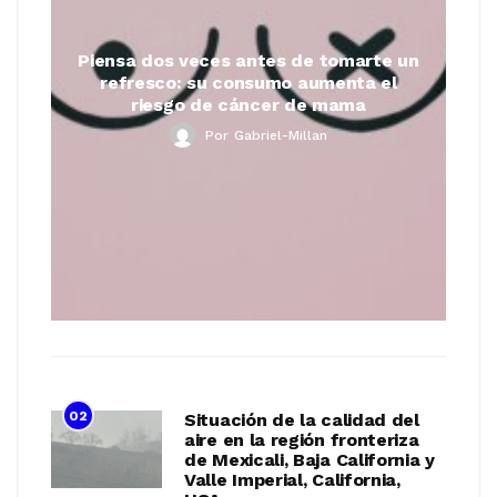
Piensa dos veces antes de tomarte un
refresco: su consumo aumenta el
riesgo de cáncer de mama
Por
Gabriel-Millan
02
Situación de la calidad del
aire en la región fronteriza
de Mexicali, Baja California y
Valle Imperial, California,