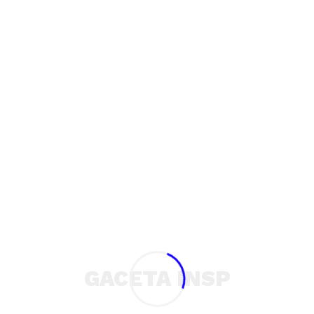
1/52
Autor
Webmaster
Ver todas las entradas
GACETA INSP