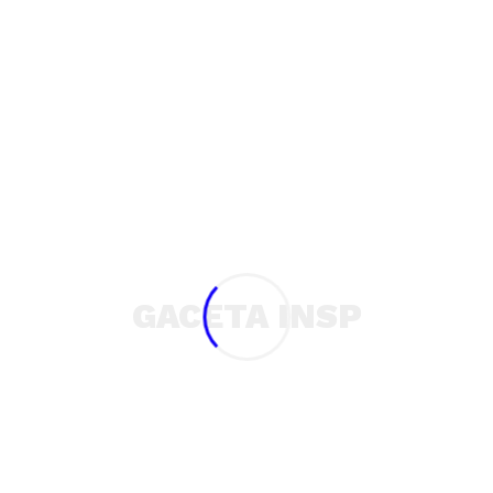
usrweb
Ver todas las entradas
GACETA INSP