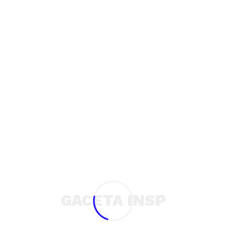
1/52
Autor
Webmaster
Ver todas las entradas
GACETA INSP