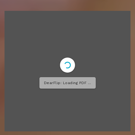
DearFlip: Loading PDF 26%
...