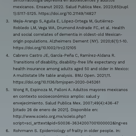
Sintomatología depresiva en adolescentes y adultos
mexicanos. Ensanut 2022. Salud Publica Mex. 2023;65(supl
1):S117-S125. https://doi.org/10.21149/14827
Mejia-Arango S, Aguila E, López-Ortega M, Gutiérrez-
Robledo LM, Vega WA, Drumond Andrade FC, et al. Health
and social correlates of dementia in oldest-old Mexican-
origin populations. Alzheimers Dement (NY). 2020;6(1):1-10.
https://doi.org/10.1002/trc2.12105
Cabrero Castro JE, García-Peña C, Ramírez-Aldana R.
Transitions of disability, disability-free life expectancy and
health insurance among adults aged 50 and older in Mexico:
A multistate life table analysis. BMJ Open. 2021;11.
https://doi.org/10.1136/bmjopen-2020-045261
Wong R, Espinoza M, Palloni A. Adultos mayores mexicanos
en contexto socioeconómico amplio: salud y
envejecimiento. Salud Publica Mex. 2007;49(4):436-47
[citado 26 de enero de 2021]. Disponible en:
http://www.scielo.org.mx/scielo.php?
script=sci_arttext&pid=S0036-36342007001000002&lng=es
Rohrmann S. Epidemiology of frailty in older people. In: