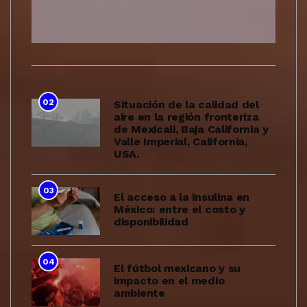
02
Situación de la calidad del
aire en la región fronteriza
de Mexicali, Baja California y
Valle Imperial, California,
USA.
03
El acceso a la insulina en
México: entre el costo y
disponibilidad
04
El fútbol mexicano y su
impacto en el medio
ambiente