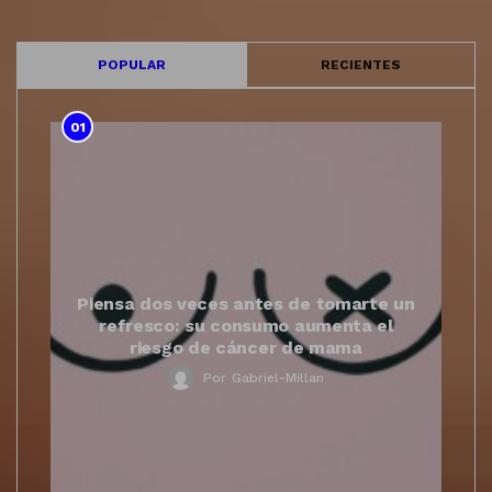
POPULAR
RECIENTES
01
Piensa dos veces antes de tomarte un
refresco: su consumo aumenta el
riesgo de cáncer de mama
Por
Gabriel-Millan