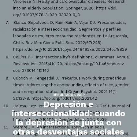
Veronese N. Frailty and cardiovascular diseases: Research
into an elderly population. Springer, 2020. https://doi.
org/10.1007/978-3-030-33330-0_3
Blanco-Sepúlveda O, Rain-Rain A, Vejar DJ. Precariedades,
racialización e interseccionalidad. Segmentos y perfiles
laborales de mujeres mapuche residentes en La Araucanía,
Chile. Rev Mex Cienc Polit Soc. 2022;67(245).
https://doi.org/10.22201/fcpys.2448492xe.2022.245.78829
Collins PH. Intersectionality’s definitional dilemmas. Annual
Reviews Inc. 2015;41:1-20. https://doi.org/10.1146/annurev-
soc-073014-112142
Cubrich M, Tengesdal J. Precarious work during precarious
times: Addressing the compounding effects of race, gender,
and immigration status. Ind Organ Psychol. 2021;14(1-
RESULTADOS INSP
2):133-8. https://doi.org/10.1017/iop.2021.42
Depresión e
Helma Lutz. Intersectionality as method. DiGeSt Journal of
interseccionalidad: cuando
Diversity and Gender Studies. 2015;2(1-2):39.
https://doi.org/10.11116/jdivegendstud. 2.1-2.0039
la depresión se junta con
Wemrell M. An intersectional approach in social
otras desventajas sociales
epidemiology: Understanding health heterogeneity (thesis).