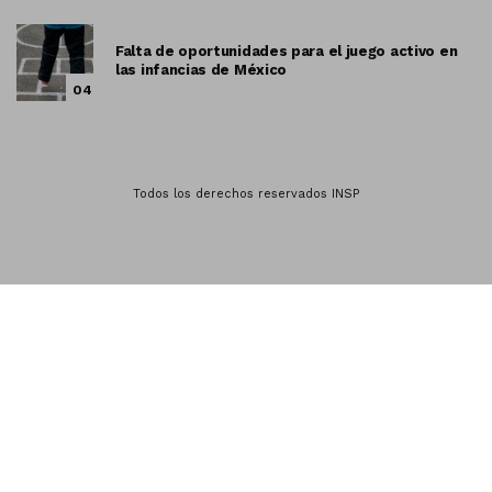
Falta de oportunidades para el juego activo en
las infancias de México
04
Todos los derechos reservados INSP