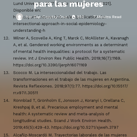
para las mujeres
Lund University, 2017 [citado 26 de enero de 2021].
Disponible en:
Por
Cap-Copytzy-Cruz
850
7 Minutes Read
https://portal.research.lu.se/en/publications/an-
intersectional-approach-in-social-epidemiology-
understanding-h
Milner A, Scovelle A, King T, Marck C, McAllister A, Kavanagh
A, et al. Gendered working environments as a determinant
of mental health inequalities: a protocol for a systematic
review. Int J Environ Res Public Health. 2019;16(7):1169.
https://doi.org/10.3390/ijerph16071169
Scocco M. La interseccionalidad del trabajo. Las
transformaciones en el trabajo de las mujeres en Argentina.
Revista Reflexiones. 2018;97(1):77. https://doi.org/10.15517/
rr.v97i1.30511
Rönnblad T, Grönholm E, Jonsson J, Koranyi I, Orellana C,
Kreshpaj B, et al. Precarious employment and mental
health: A systematic review and meta-analysis of
longitudinal studies. Scand J Work Environ Health.
2019;45(5):429-43. https://doi.org/10.5271/sjweh.3797
Alcañiz-Moscardó M. Trayectorias laborales de las mujeres