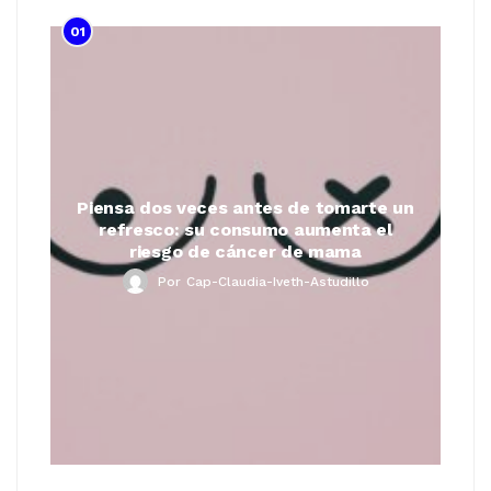
01
Piensa dos veces antes de tomarte un
refresco: su consumo aumenta el
riesgo de cáncer de mama
Por
Cap-Claudia-Iveth-Astudillo