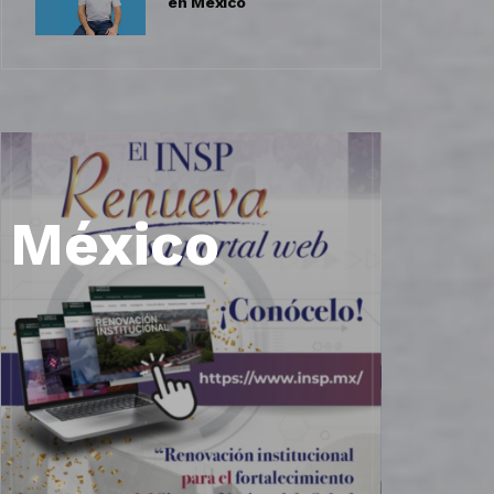
en México
n México