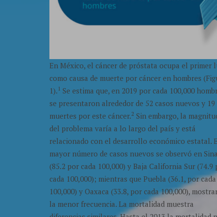
En México, el cáncer de próstata ocupa el primer 
como causa de muerte por cáncer en hombres (Fig
1
1).
Se estima que, en 2019 por cada 100,000 hombr
se presentaron alrededor de 52 casos nuevos y 19
2
muertes por este cáncer.
Sin embargo, la magnitu
del problema varía a lo largo del país y está
relacionado con el desarrollo económico estatal. 
mayor número de casos nuevos se observó en Sin
(85.2 por cada 100,000) y Baja California Sur (74.9
cada 100,000); mientras que Puebla (36.1, por cada
100,000) y Oaxaca (33.8, por cada 100,000), mostra
la menor frecuencia. La mortalidad muestra
diferencias similares. Hasta el 2013 la mortalidad 