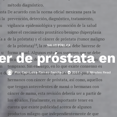
método diagnóstico.
asta
De acuerdo con la norma oficial mexicana para la
i la
prevención, detección, diagnóstico, tratamiento,
 u
vigilancia epidemiológica y promoción de la salud
sobre el crecimiento prostático benigno (hiperplasia
ía a
de la próstata) y el cáncer de próstata (tumor maligno
14
de la próstata)
, la revisión médica debe hacerse de
SALUD PÚBLICA
er de próstata e
 u
forma anual. Algunos estudios sugieren que se debe
que
iniciar a partir de los 50 años y otros, un poco más
ón
temprano. Sin embargo, en lo que existe consenso es
os de
que en aquellos hombres que han tenido padre o
Por
Cap-Luisa-Torres-Sanchez
3221
8 Minutes Read
hermanos con cáncer de próstata, así como, aquellos
que tengan antecedentes de mamá o hermanas con
cáncer de mama, esta revisión debería ser a partir de
los 40 años. Finalmente, es importante tener en
cuenta que existe publicidad acerca de algunos
productos milagro que independientemente de que