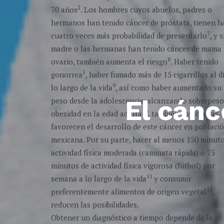
2
70 años
. Los hombres cuyos abuelos, padres o
hermanos han tenido cáncer de próstata, tienen h
7
cuatro veces más probabilidad de presentarlo
, y s
madre o las hermanas han tenido cáncer de mama
8
ovario, también aumenta el riesgo
. Haber tenido
5
gonorrea
, haber fumado más de 15 cigarrillos al d
9
lo largo de la vida
, así como haber aumentado su
El cánc
peso desde la adolescencia, alcanzando sobrepeso
10
obesidad en la edad adulta
, también son causas 
favorecen el desarrollo de este cáncer en poblaci
mexicana. Por su parte, hacer al menos 150 minut
actividad física moderada (caminata rápida) o 75
minutos de actividad física vigorosa (fútbol) por
11
semana a lo largo de la vida
y consumir
12
preferentemente alimentos de origen vegetal
,
reducen las posibilidades.
Obtener un diagnóstico a tiempo depende de la