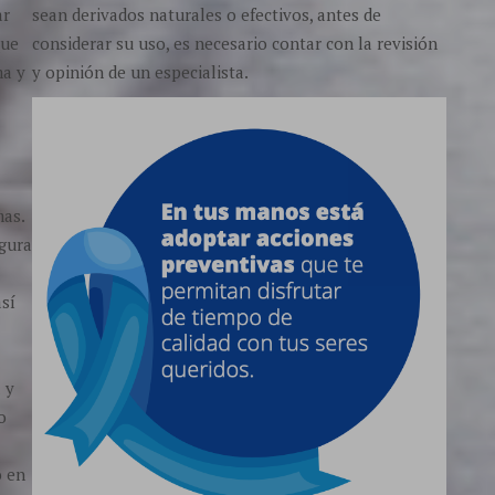
ar
sean derivados naturales o efectivos, antes de
que
considerar su uso, es necesario contar con la revisión
ma y
y opinión de un especialista.
as.
igura
así
 y
o
o en