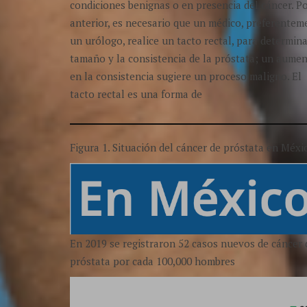
condiciones benignas o en presencia del cáncer. Po
anterior, es necesario que un médico, preferentem
un urólogo, realice un tacto rectal, para determina
tamaño y la consistencia de la próstata; un aume
en la consistencia sugiere un proceso maligno. El
tacto rectal es una forma de
Figura 1. Situación del cáncer de próstata en Méxi
En 2019 se registraron 52 casos nuevos de cáncer 
próstata por cada 100,000 hombres