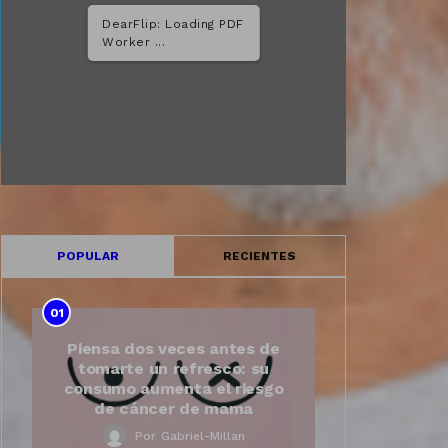
DearFlip: Loading PDF
...
POPULAR
RECIENTES
01
Piensa dos veces antes de
tomarte un refresco: su
consumo aumenta el riesgo
de cáncer de mama
Por
Gabriel-Millan