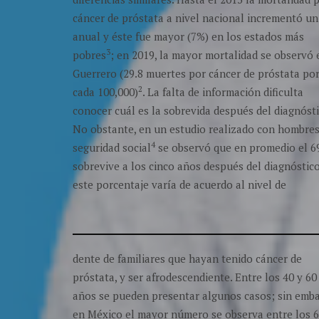
cáncer de próstata a nivel nacional incrementó u
anual y éste fue mayor (7%) en los estados más
3
pobres
; en 2019, la mayor mortalidad se observó 
Guerrero (29.8 muertes por cáncer de próstata po
2
cada 100,000)
. La falta de información dificulta
conocer cuál es la sobrevida después del diagnósti
No obstante, en un estudio realizado con hombres
4
seguridad social
se observó que en promedio el 
sobrevive a los cinco años después del diagnóstic
este porcentaje varía de acuerdo al nivel de
dente de familiares que hayan tenido cáncer de
próstata, y ser afrodescendiente. Entre los 40 y 60
años se pueden presentar algunos casos; sin emba
en México el mayor número se observa entre los 6