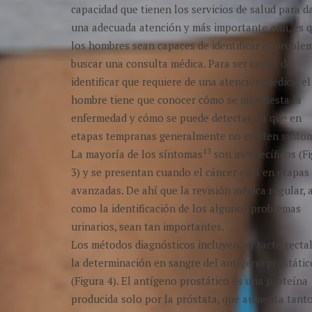
capacidad que tienen los servicios de salud para d
una adecuada atención y más importante aún, es 
los hombres sean capaces de identificar el proble
buscar una consulta médica. Para ser capaz de
identificar que requiere de una atención médica, el
hombre tiene que conocer cómo se manifiesta la
enfermedad y cómo se puede detectar, ya que en
etapas tempranas generalmente no existen síntom
13
La mayoría de los síntomas
son inespecíficos (F
3) y se presentan cuando el cáncer está en etapas
avanzadas. De ahí que la revisión médica regular, 
como la identificación de los algunos problemas
urinarios, sean tan importantes.
Los métodos diagnósticos incluyen: el tacto rectal
la determinación en sangre del antígeno prostátic
(Figura 4). El antígeno prostático es una proteína
producida solo por la próstata, que aumenta tant