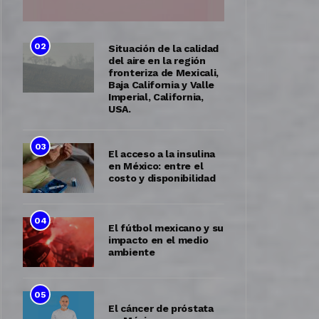
02
Situación de la calidad
del aire en la región
fronteriza de Mexicali,
Baja California y Valle
Imperial, California,
USA.
03
El acceso a la insulina
en México: entre el
costo y disponibilidad
04
El fútbol mexicano y su
impacto en el medio
ambiente
05
El cáncer de próstata