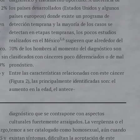
n 2%
los países desarrollados (Estados Unidos y algunos
países europeos) donde existe un programa de
en
detección temprana y la mayoría de los casos se
r
detectan en etapas tempranas, los pocos estudios
5,6
realizados en el México
sugieren que alrededor del
co.
70% de los hombres al momento del diagnóstico son
 sin
clasificados con cánceres poco diferenciados o de mal
69%
pronóstico.
o y
Entre las características relacionadas con este cáncer
(Figura 2), las principalmente identificadas son: el
aumento en la edad, el antece-
diagnóstico que se contrapone con aspectos
culturales fuertemente arraigados. La vergüenza o el
rgo,
temor a ser catalogado como homosexual, aún cuando
5 y
existan síntomas, dificultan la aceptación de este