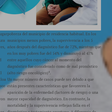
lugar
pobreza del municipio de residencia habitual. En los
ura
municipios menos pobres, la supervivencia a los 5
es,
años después del diagnóstico fue de 72%, mientras que
en los muy pobres fue del 54% y disminuyó al 47%
d
entre aquellos cuyo cáncer al momento del
diagnóstico fue considerado como de mal pronóstico
4
El
(alto riesgo oncológico)
.
aloa
Un mayor número de casos puede ser debido a que
 por
están presentes características que favorecen la
aparición de la enfermedad (factores de riesgo) o una
ron
mayor capacidad de diagnóstico. En contraste, la
mortalidad y la supervivencia reflejan falla en el
por
diagnóstico y tratamiento oportuno. A diferencia de