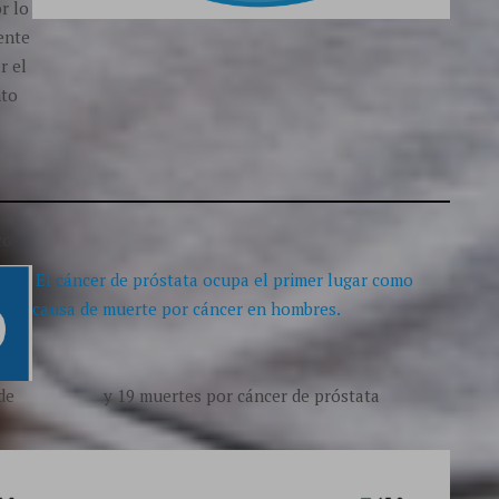
r lo
ente
r el
nto
co.
El cáncer de próstata ocupa el primer lugar como
causa de muerte por cáncer en hombres.
de
y 19 muertes por cáncer de próstata