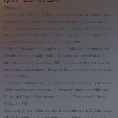
Figura 3. Elección de alimentos.
Bibliografía
1. Navarro AC, Vélez MIO. Obesogenic Environment Case Study from a
Food and Nutrition Security Perspective: Hermosillo City. International
Journal of Environmental Research and Public Health 2019, Vol 16, Page
407 [Internet]. 2019 Jan 31 [citado 2023 Jun 8];16(3):407. Disponible
en:https://www.mdpi.com/1660-4601/16/3/407/htm
2. Pineda E, Poelman MP, Aaspõllu A, et al. Policy implementation and
priorities to create healthy food environments using the Healthy Food
Environment Policy Index (Food-EPI): A pooled level analysis across
eleven European countries. The Lancet Regional Health – Europe. 2022
Dec 1;23:100522.
3. Barrera, L., Rothenberg, S. J., Barquera, S., & Cifuentes, E. (2016). The
Toxic Food Environment Around Elementary Schools and Childhood
Obesity in Mexican Cities. American Journal of Preventive Medicine,
51(2), 264–270.
4. Barquera, S., Hernández-Barrera, L., Rothenberg, S. J., & Cifuentes, E.
(2018). The obesogenic environment around elementary schools: food