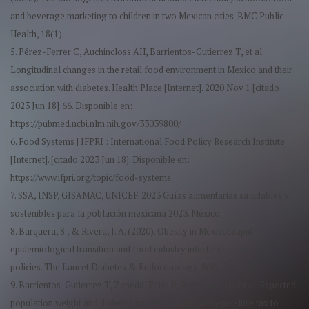
and beverage marketing to children in two Mexican cities. BMC Public
Health, 18(1).
5. Pérez-Ferrer C, Auchincloss AH, Barrientos-Gutierrez T, et al.
Longitudinal changes in the retail food environment in Mexico and their
association with diabetes. Health Place [Internet]. 2020 Nov 1 [citado
2023 Jun 18];66. Disponible en:
https://pubmed.ncbi.nlm.nih.gov/33039800/
6. Food Systems | IFPRI : International Food Policy Research Institute
[Internet]. [citado 2023 Jun 18]. Disponible en:
https://www.ifpri.org/topic/food-systems
7. SSA, INSP, GISAMAC, UNICEF. 2023 Guías alimentarias saludables y
sostenibles para la población mexicana 2023. México.
8. Barquera, S., & Rivera, J. A. (2020). Obesity in Mexico: rapid
epidemiological transition and food industry interference in health
policies. The Lancet Diabetes & Endocrinology, 8(9), 746–747.
9. Barrientos-Gutierrez T, Zepeda-Tello R, Rodrigues ER, et al. Expected
population weight and diabetes impact of the 1-peso-per-litre tax to