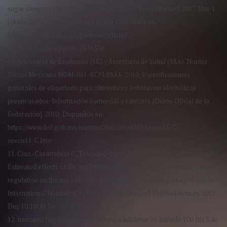
sugar sweetened beverages in Mexico. PLoS One [Internet]. 2017 May 1
[citado 2023 Jun 18];12(5):e0176336. Disponible en:
https://journals.plos.org/plosone/article?
id=10.1371/journal.pone.0176336
10. Secretaría de Economía (SE) y Secretaría de Salud (SSA). Norma
Oficial Mexicana NOM-051-SCFI/SSA1-2010, Especificaciones
generales de etiquetado para alimentos y bebidas no alcohólicas
preenvasados-Información comercial y sanitaria. [Diario Oficial de la
Federación]. 2010; Disponible en:
https://www.dof.gob.mx/normasOficiales/4010/seeco11_C/
seeco11_C.htm
11. Cruz-Casarrubias C, Tolentino-Mayo L, Vandevijvere S, Barquera S.
Estimated effects of the implementation of the Mexican warning labels
regulation on the use of health and nutrition claims on packaged foods.
International Journal of Behavioral Nutrition and Physical Activity. 2021
Dec 10;18(1):76.
12. Iniciativa con proyecto de decreto a adicionar el artículo 100 Bis 5 de