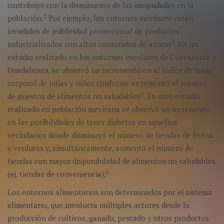
contribuye con la disminución de las inequidades en la
2
población.
Por ejemplo, los entornos escolares están
invadidos de publicidad promocional de productos
4
industrializados con altos contenidos de azúcar
. En un
estudio realizado en los entornos escolares de Cuernavaca y
Guadalajara, se observó un incremento en el índice de masa
corporal de niñas y niños conforme incrementó el número
3
de puestos de alimentos no saludables
. En otro estudio
realizado en población mexicana se observó un incremento
en las posibilidades de tener diabetes en aquellos
vecindarios donde disminuyó el número de tiendas de frutas
y verduras y, simultáneamente, aumentó el número de
tiendas con mayor disponibilidad de alimentos no saludables
5
(ej. tiendas de conveniencia).
Los entornos alimentarios son determinados por el sistema
alimentario, que involucra múltiples actores desde la
producción de cultivos, ganado, pescado y otros productos