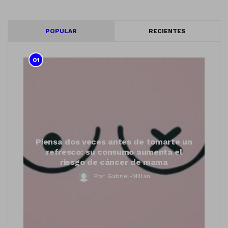
POPULAR
RECIENTES
01
Piensa dos veces antes de tomarte un
refresco: su consumo aumenta el
riesgo de cáncer de mama
Por
Gabriel-Millan