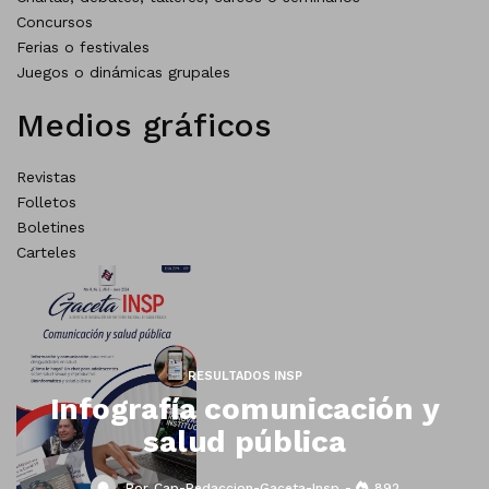
Concursos
Ferias o festivales
Juegos o dinámicas grupales
Medios gráficos
Revistas
Folletos
Boletines
Carteles
RESULTADOS INSP
Infografía comunicación y
salud pública
Por
Cap-Redaccion-Gaceta-Insp
892