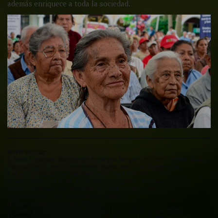
además enriquece a toda la sociedad.
Referencias
1. Blas Esteban Barranco. Energía Mayor: Cultura Científica y
Tecnológica para personas mayores. Confederación
Española de Aulas de Tercera Edad (CEATE). 2019.
[Consultado el 8 de diciembre de 2025]. Disponible en:
https://acmspublicaciones.revistabarataria.es/wp-
content/uploads/2020/11/38.energia-
mayor.inseguridades.2019.pdf
2. OMS. Envejecimiento y Salud.1 de octubre de 2025.
[Consultado el 8 de diciembre de 2025]. Disponible en: