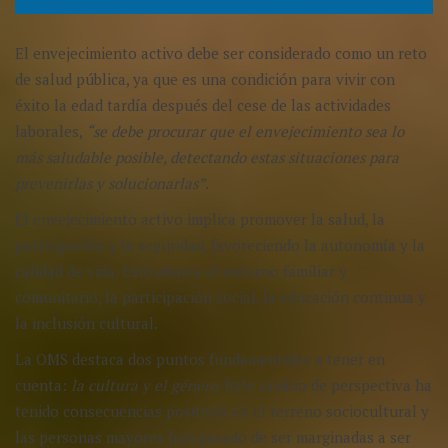
El envejecimiento activo debe ser considerado como un reto
de salud pública, ya que es una condición para vivir con
éxito la edad tardía después del cese de las actividades
laborales,
“se debe procurar que el envejecimiento sea lo
más saludable posible, detectando estas situaciones para
prevenirlas y solucionarlas”
.
El envejecimiento activo implica promover la salud, la
participación y la seguridad, favoreciendo la autonomía y la
calidad de vida. Esto abarca el entorno familiar y
comunitario, la participación social, la educación continua y
la inclusión cultural.
La OMS destaca dos puntos fundamentales a tener en
cuenta:
la cultura y el género
. Este cambio de perspectiva ha
tenido consecuencias positivas en el terreno sociocultural y
las personas mayores han pasado de ser marginadas a ser