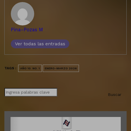
Pina-Pozas M
Ver todas las entradas
TAGS :
AÑO 10. NO. 1
ENERO-MARZO 2026
Buscar
Buscar