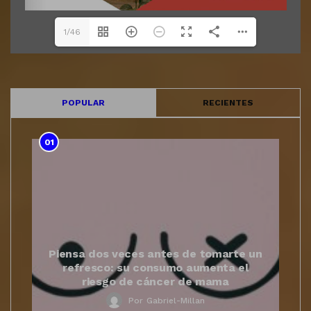
1/46
POPULAR
RECIENTES
01
Piensa dos veces antes de tomarte un
refresco: su consumo aumenta el
riesgo de cáncer de mama
Por
Gabriel-Millan