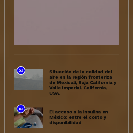
02
Situación de la calidad del
aire en la región fronteriza
de Mexicali, Baja California y
Valle Imperial, California,
USA.
03
El acceso a la insulina en
México: entre el costo y
disponibilidad