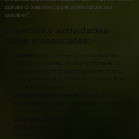
espacios de formación y participación cultural son
8
esenciales
.
Espacios y actividades
clave o esenciales:
PILARES
(Puntos de Innovación, Libertad, Arte,
Educación y Saberes): Espacios gratuitos en la
Ciudad de México con talleres gratuitos de arte,
tecnología y ejercicio, fomentando el aprendizaje
continuo y la inclusión.
Centros Culturales INAPAM
, con más de 150
actividades recreativas y formativas orientadas a la
socialización y el bienestar emocional.
Casas del Adulto Mayor
, lugares que fomentan
actividades y la convivencia para combatir la
soledad.