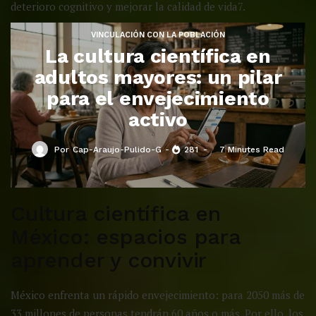
deterioro cognitivo y mejorar la calidad de vida7.
VINCULACIÓN CON LA POBLACIÓN
La cultura científica en
adultos mayores: un pilar
para el envejecimiento
activo
Por
Cap-Araujo-Pulido-G
281
7 Minutes Read
Cultura científica en
México: espacios para
aprender y convivir
México enfrenta un rápido envejecimiento: para 2050 más de
33 millones de personas tendrán 60 años o más. Por ello, los