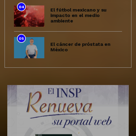
04
El fútbol mexicano y su
impacto en el medio
ambiente
05
El cáncer de próstata en
México