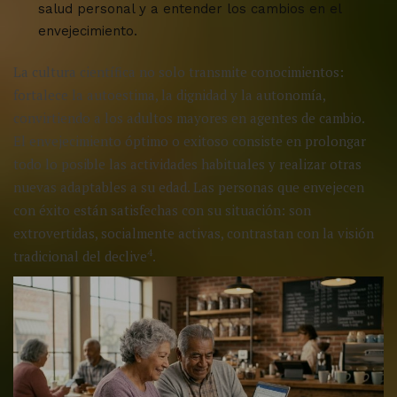
salud personal y a entender los cambios en el
envejecimiento.
La cultura científica no solo transmite conocimientos:
fortalece la autoestima, la dignidad y la autonomía,
convirtiendo a los adultos mayores en agentes de cambio.
El envejecimiento óptimo o exitoso consiste en prolongar
todo lo posible las actividades habituales y realizar otras
nuevas adaptables a su edad. Las personas que envejecen
con éxito están satisfechas con su situación: son
extrovertidas, socialmente activas, contrastan con la visión
4
tradicional del declive
.