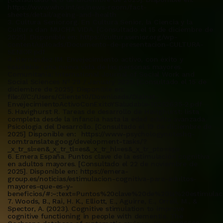
https://www.who.int/es/news-room/fact-
sheets/detail/ageing-and-health
3. Cultura Senior.org. En Cultura Senior, la Ciencia y la
Cultura dan MUCHA VIDA. [Consultado el 15 de diciembre de
2025]. Disponible en: https://culturasenior.org/wp-
content/uploads/Documento-de-presentacion-CULTURA-
SENIOR.pdf
4. Hernández IM. Envejecimiento activo, con éxito y
saludable: una nueva vida de las personas mayores.
Comunitania: International Journal of Social Work and
Social Sciences Nº 29 / January 2025. [Consultado el 15 de
diciembre de 2025]. Disponible en:
file:///C:/Users/Cliente10/Downloads/Dialnet-
EnvejecimientoActivoConExitoYSaludable-10252635-2.pdf
5. Havighurst R. Tareas de desarrollo de Havighurst: lista
completa desde la infancia hasta la edad adulta avanzada.
Psicología del Desarrollo. [Consultado el 19 de diciembre de
2025] Disponible en: https://www-psychologynoteshq-
com.translate.goog/development-tasks/?
_x_tr_sl=en&_x_tr_tl=es&_x_tr_hl=es&_x_tr_pto=sge
6. Emera España. Puntos clave de la estimulación cognitiva
en adultos mayores. [Consultado el 22 de noviembre de
2025]. Disponible en: https://emera-
group.es/noticias/estimulacion-cognitiva-para-adultos-
mayores-que-es-y-
beneficios/#:~:text=Puntos%20clave%20de%20la%20estimula
7. Woods, B., Rai, H. K., Elliott, E., Aguirre, E., Orrell, M., &
Spector, A. (2023). Cognitive stimulation to improve
cognitive functioning in people with dementia. The