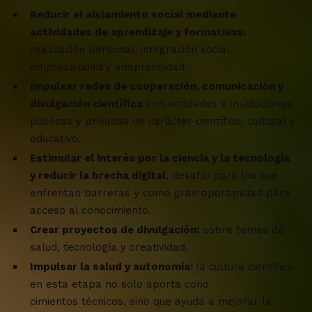
Reducir el aislamiento social mediante
actividades de aprendizaje y formativas:
realización personal, integración social,
empleabilidad y adaptabilidad.
Impulsar redes de cooperación, comunicación y
divulgación científica
con entidades e instituciones
públicas y privadas de carácter científico, cultural y
educativo.
Estimular el interés por la ciencia y la tecnología
y reducir la brecha digital
, desafío para los que
enfrentan barreras y como gran oportunidad para
acceso al conocimiento.
Crear proyectos de divulgación:
sobre temas de
salud, tecnología y creatividad.
Impulsar la salud y autonomía:
la cultura científica
en esta etapa no solo aporta cono
cimientos técnicos, sino que ayuda a mejorar la