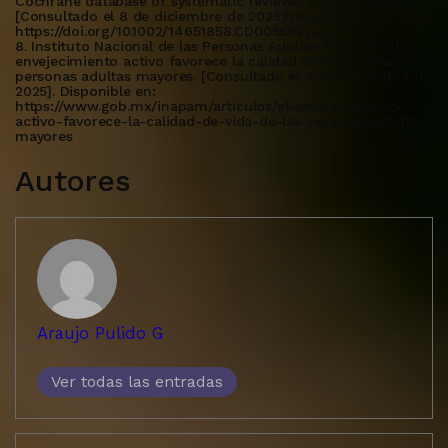
Cochrane database of systematic reviews, (1), CD005562.
[Consultado el 8 de diciembre de 2025]Disponible en:
https://doi.org/10.1002/14651858.CD005562.pub3
8. Instituto Nacional de las Personas Adultas Mayores. El
envejecimiento activo favorece la calidad de vida de las
personas adultas mayores. [Consultado el 4 de diciembre de
2025]. Disponible en:
https://www.gob.mx/inapam/articulos/el-envejecimiento-
activo-favorece-la-calidad-de-vida-de-las-personas-adultas-
mayores
Autores
Araujo Pulido G
Ver todas las entradas