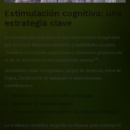
Estimulación cognitiva: una
estrategia clave
La estimulación cognitiva es una intervención terapéutica
que fortalece funciones mentales y habilidades sociales.
“combina actividades organizadas y dinámicas grupales con
6
el fin de fortalecer el funcionamiento mental”
.
Actividades como crucigramas, juegos de memoria, retos de
lógica, clasificación de imágenes o musicoterapia
contribuyen a:
Mejorar memoria, atención y lenguaje.
Mantener la agilidad mental.
Favorecer la comunicación y la interacción social.
La evidencia científica respalda su eficacia para retrasar el