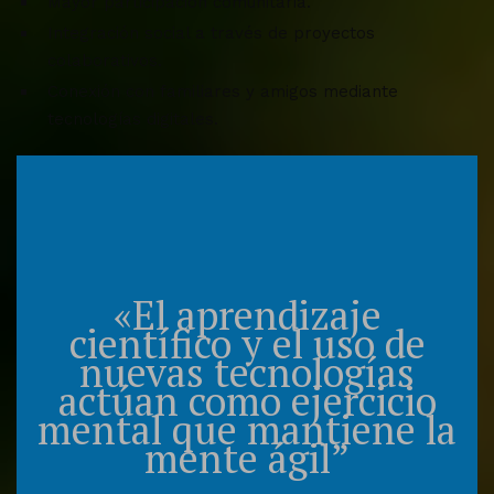
Mayor participación comunitaria.
Integración social a través de proyectos
colaborativos.
Conexión con familiares y amigos mediante
tecnologías digitales.
«El aprendizaje
científico y el uso de
nuevas tecnologías
actúan como ejercicio
mental que mantiene la
mente ágil”