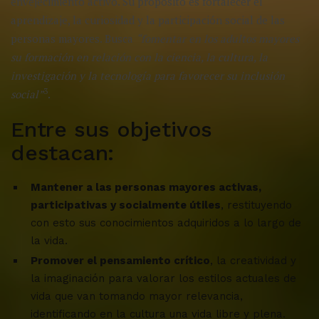
envejecimiento activo. Su propósito es fortalecer el
aprendizaje, la curiosidad y la participación social de las
personas mayores. Busca
“fomentar en los adultos mayores
su formación en relación con la ciencia, la cultura, la
investigación y la tecnología para favorecer su inclusión
3
social”
.
Entre sus objetivos
destacan:
Mantener a las personas mayores activas,
participativas y socialmente útiles
, restituyendo
con esto sus conocimientos adquiridos a lo largo de
la vida.
Promover el pensamiento crítico
, la creatividad y
la imaginación para valorar los estilos actuales de
vida que van tomando mayor relevancia,
identificando en la cultura una vida libre y plena.