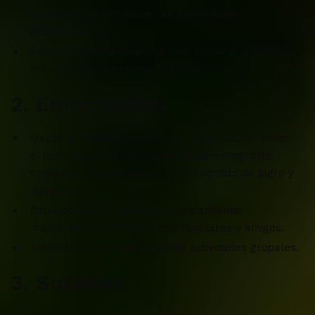
participar en actividades de aprendizaje
desafiantes.
Retraso del deterioro cognitivo asociado a la edad:
mantenerse mentalmente activo.
2. Emocionales
Mayor autoestima y sentido de logro: comprender
el funcionamiento del mundo moderno permite
confianza, seguridad y un mayor sentido de logro y
dignidad.
Reducción de la soledad y el aislamiento:
mantenerse conectados con familiares y amigos.
Bienestar emocional mediante actividades grupales.
3. Sociales