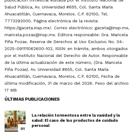
publicación trimestral editada por el Instituto Nacional de
Salud Pública, Av. Universidad #655, Col. Santa María
Ahuacatitlán, Cuernavaca, Morelos. C.P. 62100, Tel.
7773293000. Página electrónica de la revista:
https://gaceta.insp.mx/. Correo electrónico: gaceta@insp.mx,
maricela.pozas@insp.mx. Editora responsable: Dra. Maricela
Piña Pozas. Reserva de Derechos al Uso Exclusivo No. 04-
2025-091111062600-102, ISSN: en trámite, ambos otorgados
por el Instituto Nacional del Derecho de Autor. Responsable
de la última actualización de este número, (Dra. Maricela
Piña Pozas). Av. Universidad #655, Col. Santa María
Ahuacatitlán, Cuernavaca, Morelos, C.P. 62100, Fecha de
última modificación, 31 de marzo del 2026. Peso del archivo
17 MB
ÚLTIMAS PUBLICACIONES
La relación tormentosa entre la vanidad y la
salud: El caso de los productos de cuidado
personal
01