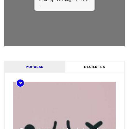
DearFlip: Loading PDF 52%
...
POPULAR
RECIENTES
01