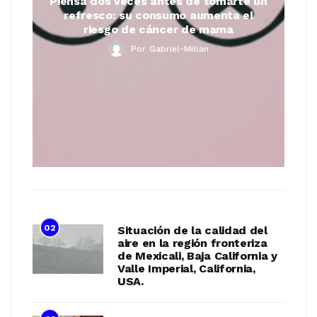
Piensa dos veces antes de tomarte un
refresco: su consumo aumenta el
riesgo de cáncer de mama
Por
Gabriel-Millan
02
Situación de la calidad del
aire en la región fronteriza
de Mexicali, Baja California y
Valle Imperial, California,
USA.