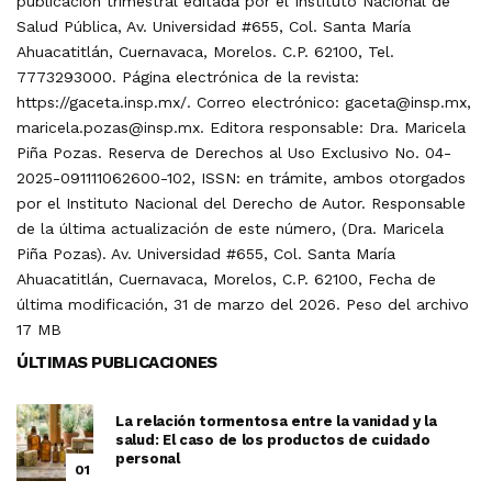
publicación trimestral editada por el Instituto Nacional de
Salud Pública, Av. Universidad #655, Col. Santa María
Ahuacatitlán, Cuernavaca, Morelos. C.P. 62100, Tel.
7773293000. Página electrónica de la revista:
https://gaceta.insp.mx/. Correo electrónico: gaceta@insp.mx,
maricela.pozas@insp.mx. Editora responsable: Dra. Maricela
Piña Pozas. Reserva de Derechos al Uso Exclusivo No. 04-
2025-091111062600-102, ISSN: en trámite, ambos otorgados
por el Instituto Nacional del Derecho de Autor. Responsable
de la última actualización de este número, (Dra. Maricela
Piña Pozas). Av. Universidad #655, Col. Santa María
Ahuacatitlán, Cuernavaca, Morelos, C.P. 62100, Fecha de
última modificación, 31 de marzo del 2026. Peso del archivo
17 MB
ÚLTIMAS PUBLICACIONES
La relación tormentosa entre la vanidad y la
salud: El caso de los productos de cuidado
personal
01