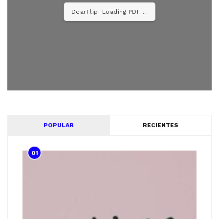
DearFlip: Loading PDF 52%
...
POPULAR
RECIENTES
01