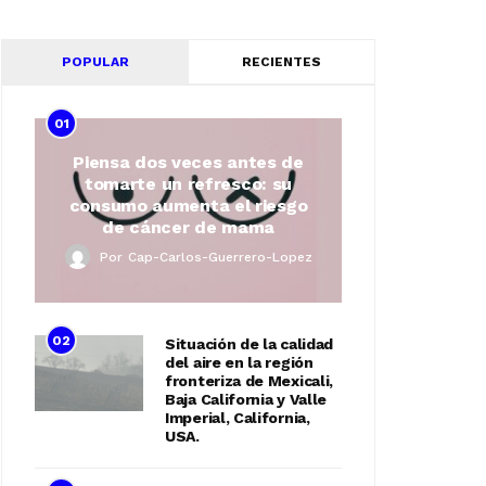
POPULAR
RECIENTES
01
Piensa dos veces antes de
tomarte un refresco: su
consumo aumenta el riesgo
de cáncer de mama
Por
Cap-Carlos-Guerrero-Lopez
02
Situación de la calidad
del aire en la región
fronteriza de Mexicali,
Baja California y Valle
Imperial, California,
USA.