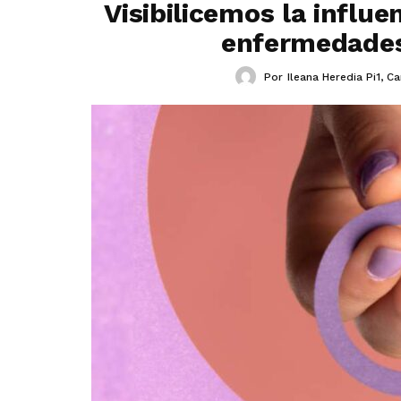
Visibilicemos la influe
enfermedades
Por
Ileana Heredia Pi1
,
Ca