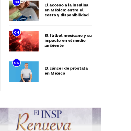
03
El acceso a la insulina
en México: entre el
costo y disponibilidad
04
El fútbol mexicano y su
impacto en el medio
ambiente
05
El cáncer de próstata
en México