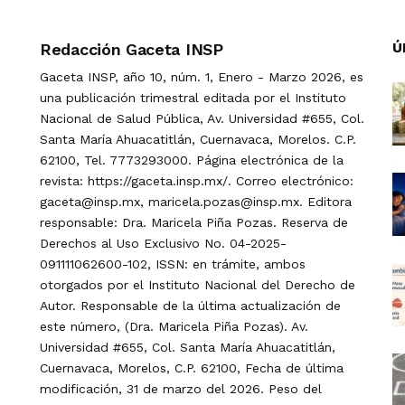
Redacción Gaceta INSP
Ú
Gaceta INSP, año 10, núm. 1, Enero - Marzo 2026, es
una publicación trimestral editada por el Instituto
Nacional de Salud Pública, Av. Universidad #655, Col.
Santa María Ahuacatitlán, Cuernavaca, Morelos. C.P.
62100, Tel. 7773293000. Página electrónica de la
revista: https://gaceta.insp.mx/. Correo electrónico:
gaceta@insp.mx, maricela.pozas@insp.mx. Editora
responsable: Dra. Maricela Piña Pozas. Reserva de
Derechos al Uso Exclusivo No. 04-2025-
091111062600-102, ISSN: en trámite, ambos
otorgados por el Instituto Nacional del Derecho de
Autor. Responsable de la última actualización de
este número, (Dra. Maricela Piña Pozas). Av.
Universidad #655, Col. Santa María Ahuacatitlán,
Cuernavaca, Morelos, C.P. 62100, Fecha de última
modificación, 31 de marzo del 2026. Peso del