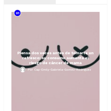
01
Piensa dos veces antes de tomarte un
refresco: su consumo aumenta el
riesgo de cáncer de mama
Por
Cap-Emily-Gabriela-Gomez-Rodriguez