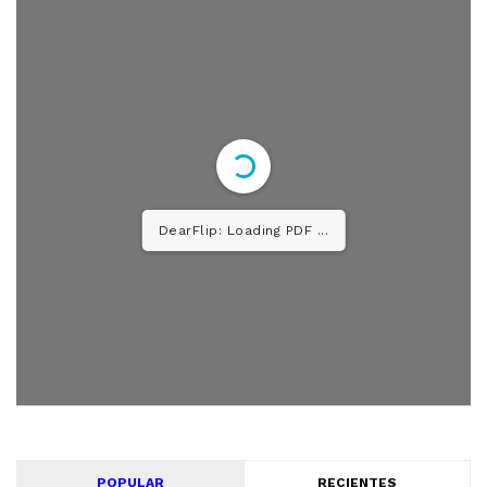
DearFlip: Loading PDF 26%
...
POPULAR
RECIENTES