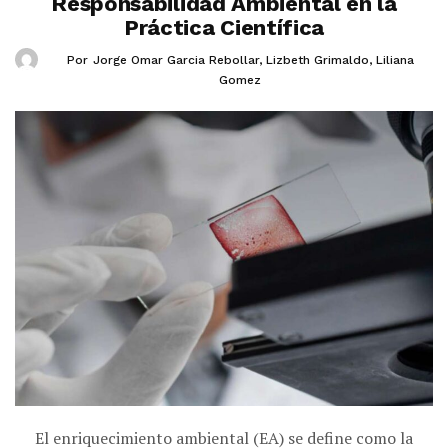
Responsabilidad Ambiental en la
Práctica Científica
Por
Jorge Omar Garcia Rebollar
,
Lizbeth Grimaldo
,
Liliana
Gomez
El enriquecimiento ambiental (EA) se define como la