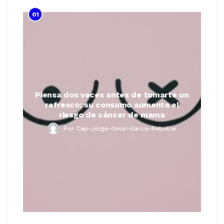
01
Piensa dos veces antes de tomarte un
refresco: su consumo aumenta el
riesgo de cáncer de mama
Por
Cap-Jorge-Omar-Garcia-Rebollar