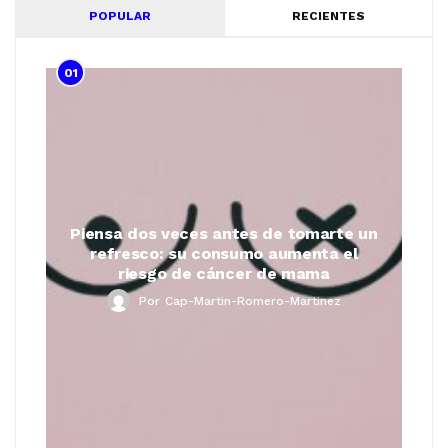
POPULAR
RECIENTES
01
Piensa dos veces antes de tomarte un
refresco: su consumo aumenta el
riesgo de cáncer de mama
Por
Cap-Martin-Romero-Martinez