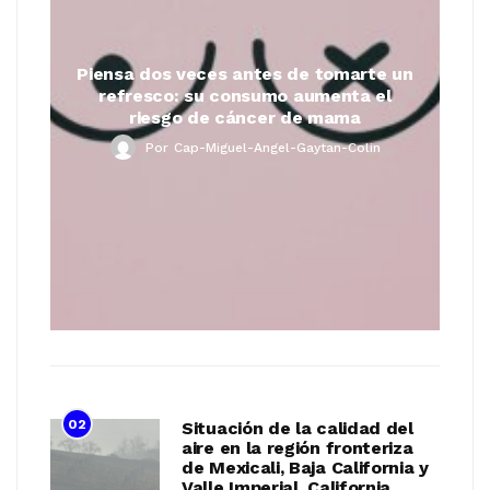
Piensa dos veces antes de tomarte un
refresco: su consumo aumenta el
riesgo de cáncer de mama
Por
Cap-Miguel-Angel-Gaytan-Colin
02
Situación de la calidad del
aire en la región fronteriza
de Mexicali, Baja California y
Valle Imperial, California,