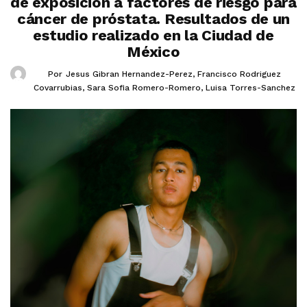
de exposición a factores de riesgo para
cáncer de próstata. Resultados de un
estudio realizado en la Ciudad de
México
Por
Jesus Gibran Hernandez-Perez
,
Francisco Rodriguez
Covarrubias
,
Sara Sofia Romero-Romero
,
Luisa Torres-Sanchez