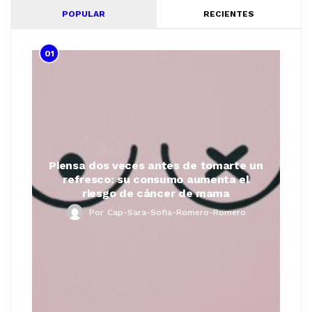
POPULAR
RECIENTES
01
Piensa dos veces antes de tomarte un
refresco: su consumo aumenta el
riesgo de cáncer de mama
Por
Cap-Sara-Sofia-Romero-Romero