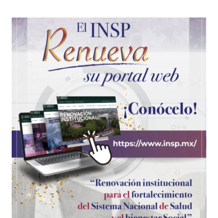
ambiente
05
El cáncer de próstata en
México