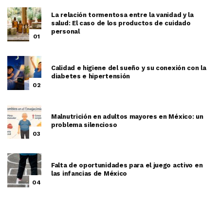
2025-091111062600-102, ISSN: en trámite, ambos otorgados
por el Instituto Nacional del Derecho de Autor. Responsable
de la última actualización de este número, (Dra. Maricela
Piña Pozas). Av. Universidad #655, Col. Santa María
Ahuacatitlán, Cuernavaca, Morelos, C.P. 62100, Fecha de
última modificación, 31 de marzo del 2026. Peso del archivo
17 MB
ÚLTIMAS PUBLICACIONES
La relación tormentosa entre la vanidad y la
salud: El caso de los productos de cuidado
personal
01
Calidad e higiene del sueño y su conexión con la
diabetes e hipertensión
02
Malnutrición en adultos mayores en México: un