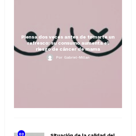
POPULAR
RECIENTES
01
Piensa dos veces antes de tomarte un
refresco: su consumo aumenta el
riesgo de cáncer de mama
Por
Gabriel-Millan