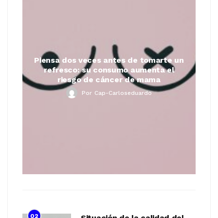
Piensa dos veces antes de tomarte un
refresco: su consumo aumenta el
riesgo de cáncer de mama
Por
Cap-Carloseduardo
02
Situación de la calidad del