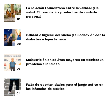
La relación tormentosa entre la vanidad y la
salud: El caso de los productos de cuidado
personal
01
Calidad e higiene del sueño y su conexión con la
diabetes e hipertensión
02
Malnutrición en adultos mayores en México: un
problema silencioso
03
Falta de oportunidades para el juego activo en
las infancias de México
04