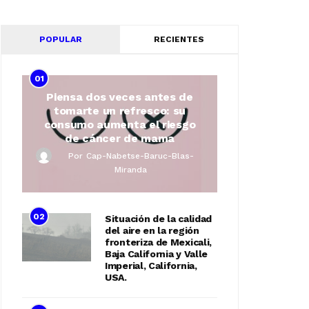
POPULAR
RECIENTES
01
Piensa dos veces antes de
tomarte un refresco: su
consumo aumenta el riesgo
de cáncer de mama
Por
Cap-Nabetse-Baruc-Blas-
Miranda
02
Situación de la calidad
del aire en la región
fronteriza de Mexicali,
Baja California y Valle
Imperial, California,
USA.