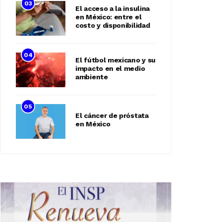
03
El acceso a la insulina
en México: entre el
costo y disponibilidad
04
El fútbol mexicano y su
impacto en el medio
ambiente
05
El cáncer de próstata
en México