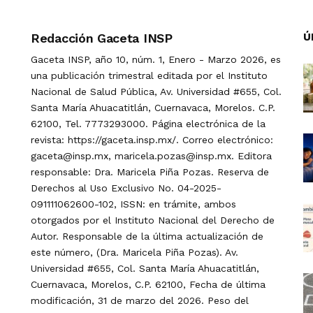
Redacción Gaceta INSP
Ú
Gaceta INSP, año 10, núm. 1, Enero - Marzo 2026, es
una publicación trimestral editada por el Instituto
Nacional de Salud Pública, Av. Universidad #655, Col.
Santa María Ahuacatitlán, Cuernavaca, Morelos. C.P.
62100, Tel. 7773293000. Página electrónica de la
revista: https://gaceta.insp.mx/. Correo electrónico:
gaceta@insp.mx, maricela.pozas@insp.mx. Editora
responsable: Dra. Maricela Piña Pozas. Reserva de
Derechos al Uso Exclusivo No. 04-2025-
091111062600-102, ISSN: en trámite, ambos
otorgados por el Instituto Nacional del Derecho de
Autor. Responsable de la última actualización de
este número, (Dra. Maricela Piña Pozas). Av.
Universidad #655, Col. Santa María Ahuacatitlán,
Cuernavaca, Morelos, C.P. 62100, Fecha de última
modificación, 31 de marzo del 2026. Peso del