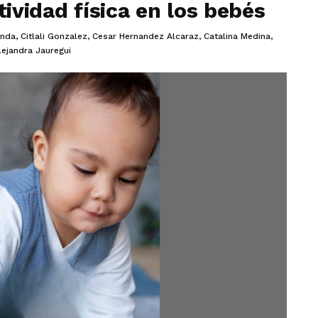
ividad física en los bebés
anda
,
Citlali Gonzalez
,
Cesar Hernandez Alcaraz
,
Catalina Medina
,
lejandra Jauregui