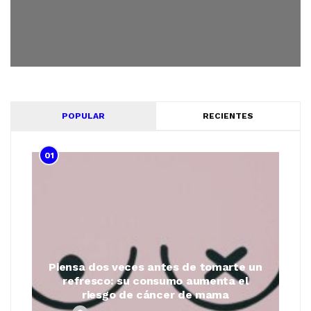
POPULAR
RECIENTES
01
Piensa dos veces antes de tomarte un
refresco: su consumo aumenta el
riesgo de cáncer de mama