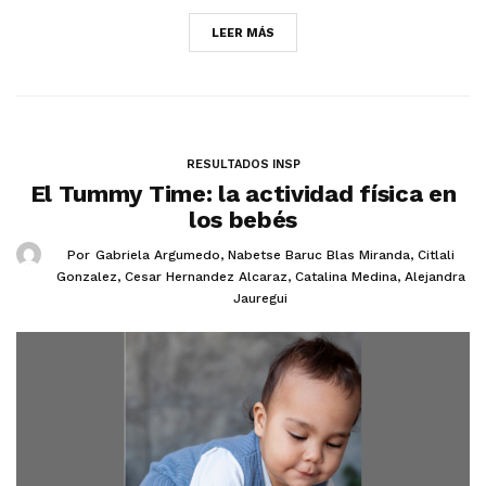
LEER MÁS
RESULTADOS INSP
El Tummy Time: la actividad física en
los bebés
Por
Gabriela Argumedo
,
Nabetse Baruc Blas Miranda
,
Citlali
Gonzalez
,
Cesar Hernandez Alcaraz
,
Catalina Medina
,
Alejandra
Jauregui