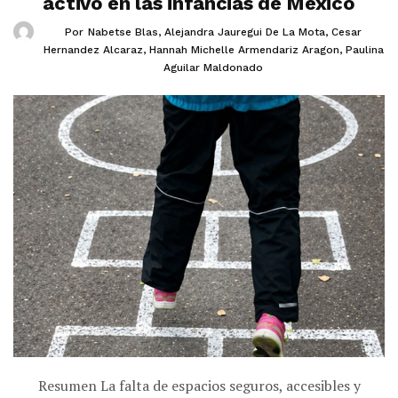
activo en las infancias de México
Por
Nabetse Blas
,
Alejandra Jauregui De La Mota
,
Cesar
Hernandez Alcaraz
,
Hannah Michelle Armendariz Aragon
,
Paulina
Aguilar Maldonado
Resumen La falta de espacios seguros, accesibles y