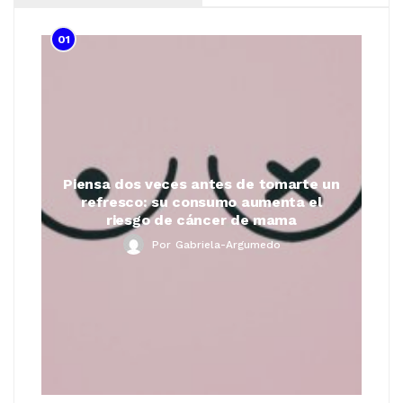
01
Piensa dos veces antes de tomarte un
refresco: su consumo aumenta el
riesgo de cáncer de mama
Por
Gabriela-Argumedo